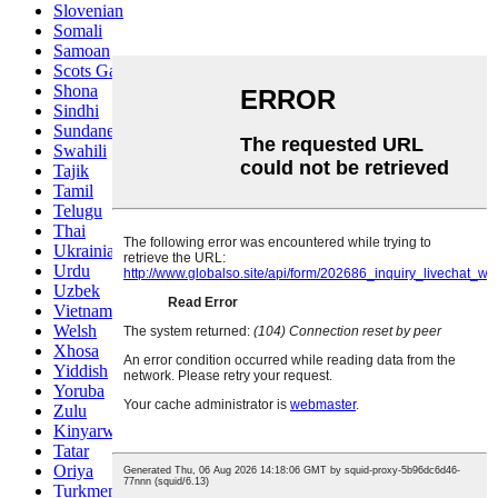
Slovenian
Somali
Samoan
Scots Gaelic
Shona
Sindhi
Sundanese
Swahili
Tajik
Tamil
Telugu
Thai
Ukrainian
Urdu
Uzbek
Vietnamese
Welsh
Xhosa
Yiddish
Yoruba
Zulu
Kinyarwanda
Tatar
Oriya
Turkmen