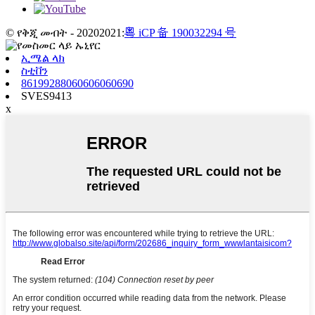
© የቅጂ መብት - 20202021:
粤 iCP 备 190032294 号
ኢሜል ላክ
ስቲቨን
86199288060606060690
SVES9413
x