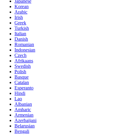
Japanese
Korean
Arabic
Irish
Greek
Turkish
Italian
Danish
Romanian
Indonesian
Czech
Afrikaans
Swedish
Polish
Basque
Catalan
Esperanto
Hindi
Lao
Albanian
Amharic
Armenian
Azerbaijani
Belarusian
Bengali