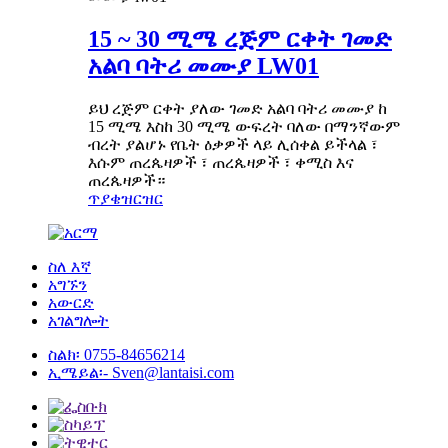
15 ~ 30 ሚሜ ረጅም ርቀት ገመድ
አልባ ባትሪ መሙያ LW01
ይህ ረጅም ርቀት ያለው ገመድ አልባ ባትሪ መሙያ ከ
15 ሚሜ እስከ 30 ሚሜ ውፍረት ባለው በማንኛውም
ብረት ያልሆኑ የቤት ዕቃዎች ላይ ሊሰቀል ይችላል ፣
እሱም ጠረጴዛዎች ፣ ጠረጴዛዎች ፣ ቀሚስ እና
ጠረጴዛዎች።
ጥያቄ
ዝርዝር
ስለ እኛ
አግኙን
አውርድ
አገልግሎት
ስልክ፡
0755-84656214
ኢሜይል፡-
Sven@lantaisi.com