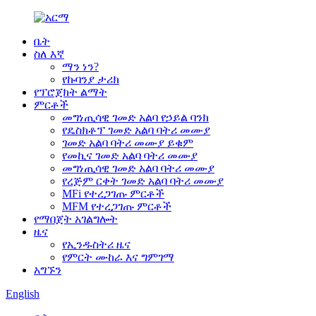
ቤት
ስለ እኛ
ማን ነን?
የኩባንያ ታሪክ
የፕሮጀክት ልማት
ምርቶች
መግነጢሳዊ ገመድ አልባ የኃይል ባንክ
የዴስክቶፕ ገመድ አልባ ባትሪ መሙያ
ገመድ አልባ ባትሪ መሙያ ይቁም
የመኪና ገመድ አልባ ባትሪ መሙያ
መግነጢሳዊ ገመድ አልባ ባትሪ መሙያ
የረጅም ርቀት ገመድ አልባ ባትሪ መሙያ
MFi የተረጋገጡ ምርቶች
MFM የተረጋገጡ ምርቶች
የማበጀት አገልግሎት
ዜና
የኢንዱስትሪ ዜና
የምርት ሙከራ እና ግምገማ
አግኙን
English