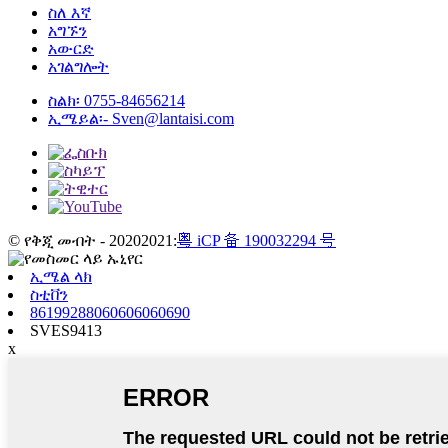
ስለ እኛ
አግኙን
አውርድ
አገልግሎት
ስልክ፡
0755-84656214
ኢሜይል፡-
Sven@lantaisi.com
© የቅጂ መብት - 20202021:
粤 iCP 备 190032294 号
ኢሜል ላክ
ስቲቨን
86199288060606060690
SVES9413
x