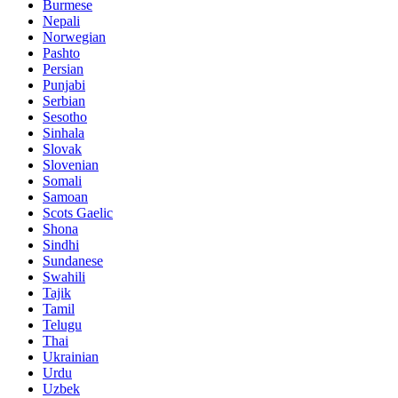
Burmese
Nepali
Norwegian
Pashto
Persian
Punjabi
Serbian
Sesotho
Sinhala
Slovak
Slovenian
Somali
Samoan
Scots Gaelic
Shona
Sindhi
Sundanese
Swahili
Tajik
Tamil
Telugu
Thai
Ukrainian
Urdu
Uzbek