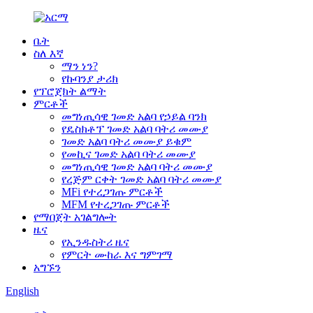
ቤት
ስለ እኛ
ማን ነን?
የኩባንያ ታሪክ
የፕሮጀክት ልማት
ምርቶች
መግነጢሳዊ ገመድ አልባ የኃይል ባንክ
የዴስክቶፕ ገመድ አልባ ባትሪ መሙያ
ገመድ አልባ ባትሪ መሙያ ይቁም
የመኪና ገመድ አልባ ባትሪ መሙያ
መግነጢሳዊ ገመድ አልባ ባትሪ መሙያ
የረጅም ርቀት ገመድ አልባ ባትሪ መሙያ
MFi የተረጋገጡ ምርቶች
MFM የተረጋገጡ ምርቶች
የማበጀት አገልግሎት
ዜና
የኢንዱስትሪ ዜና
የምርት ሙከራ እና ግምገማ
አግኙን
English