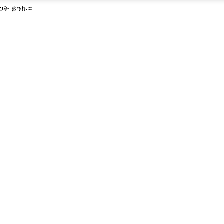
ጋት ይንኩ።