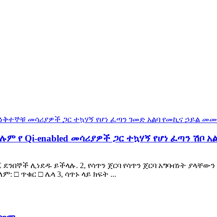
ሉም የ Qi-enabled መሳሪያዎች ጋር ተኳሃኝ የሆነ ፈጣን ሽቦ 
E ደንበኞች ሊነደዱ ይችላሉ. 2, የሳጥን ጀርባ የሳጥን ጀርባ አግባብነት ያላቸውን
ም: □ ጥቁር □ ሌላ 3, ሳጥኑ ላይ ክፍት ...