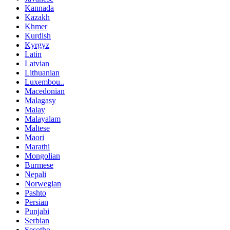
Kannada
Kazakh
Khmer
Kurdish
Kyrgyz
Latin
Latvian
Lithuanian
Luxembou..
Macedonian
Malagasy
Malay
Malayalam
Maltese
Maori
Marathi
Mongolian
Burmese
Nepali
Norwegian
Pashto
Persian
Punjabi
Serbian
Sesotho