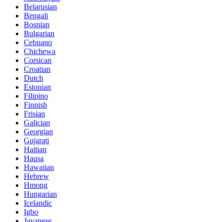
Belarusian
Bengali
Bosnian
Bulgarian
Cebuano
Chichewa
Corsican
Croatian
Dutch
Estonian
Filipino
Finnish
Frisian
Galician
Georgian
Gujarati
Haitian
Hausa
Hawaiian
Hebrew
Hmong
Hungarian
Icelandic
Igbo
Javanese