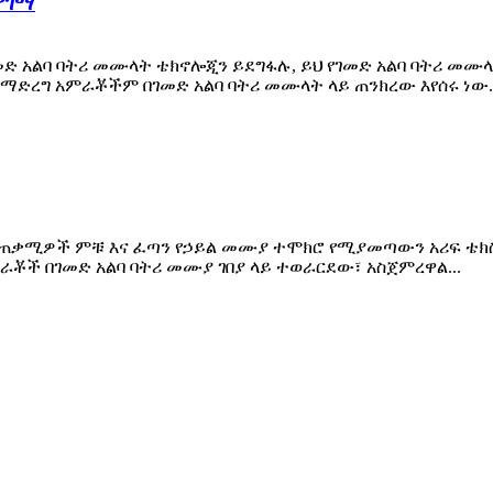
ምገማ
መድ አልባ ባትሪ መሙላት ቴክኖሎጂን ይደግፋሉ, ይህ የገመድ አልባ ባትሪ መሙ
ለማድረግ አምራቾችም በገመድ አልባ ባትሪ መሙላት ላይ ጠንክረው እየሰሩ ነው..
ጠቃሚዎች ምቹ እና ፈጣን የኃይል መሙያ ተሞክሮ የሚያመጣውን አሪፍ ቴክስ 
ራቾች በገመድ አልባ ባትሪ መሙያ ገበያ ላይ ተወራርደው፣ አስጀምረዋል...