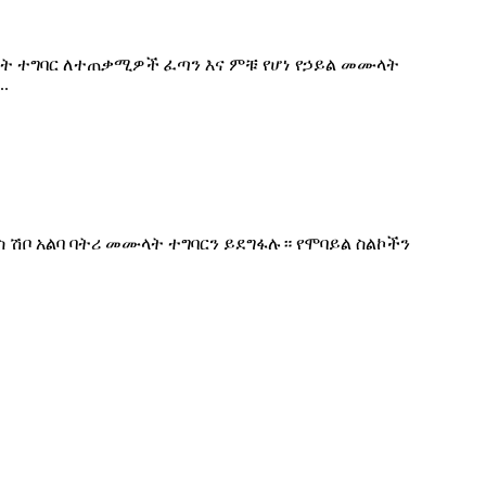
ላት ተግባር ለተጠቃሚዎች ፈጣን እና ምቹ የሆነ የኃይል መሙላት
.
ሽቦ አልባ ባትሪ መሙላት ተግባርን ይደግፋሉ። የሞባይል ስልኮችን