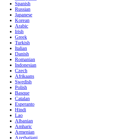
Spanish
Russian
Japanese
Korean
Arabic
Irish
Greek
Turkish
Italian
Danish
Romanian
Indonesian
Czech
Afrikaans
Swedish
Polish
Basque
Catalan
Esperanto
Hindi
Lao
Albanian
Amharic
Armenian
Azerbaijani