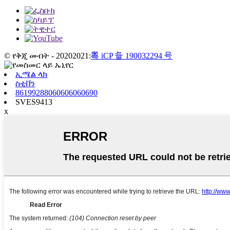
© የቅጂ መብት - 20202021:
粤 iCP 备 190032294 号
ኢሜል ላክ
ስቲቨን
86199288060606060690
SVES9413
x