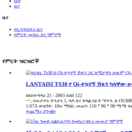
ቤት
ዜና
ዜና
የኢንዱስትሪ ዜና
የምርት ሙከራ እና ግምገማ
የምርት ዝርዝሮች
LANTAISI TS30 የ Qi-ተኳሃኝ ሽፋን ካላቸው ሁ
በአስተዳዳሪ 21 - 2003 እስከ 122
一, የመታተኔ ትንታኔ 1, ባዶ እና ቀላል የፊት ሣጥን, ለ OUM
1.67A ውፅዓት: 10w ማክስ. መጠን: 116 * 96 * 90 ሚሜ ቀለ
ተጨማሪ ያንብቡ