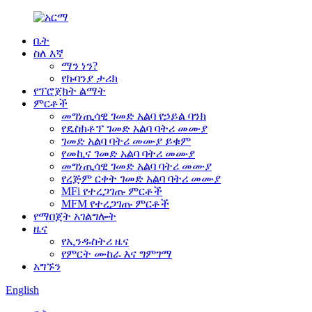
ቤት
ስለ እኛ
ማን ነን?
የኩባንያ ታሪክ
የፕሮጀክት ልማት
ምርቶች
መግነጢሳዊ ገመድ አልባ የኃይል ባንክ
የዴስክቶፕ ገመድ አልባ ባትሪ መሙያ
ገመድ አልባ ባትሪ መሙያ ይቁም
የመኪና ገመድ አልባ ባትሪ መሙያ
መግነጢሳዊ ገመድ አልባ ባትሪ መሙያ
የረጅም ርቀት ገመድ አልባ ባትሪ መሙያ
MFi የተረጋገጡ ምርቶች
MFM የተረጋገጡ ምርቶች
የማበጀት አገልግሎት
ዜና
የኢንዱስትሪ ዜና
የምርት ሙከራ እና ግምገማ
አግኙን
English