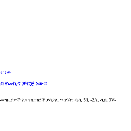
አልባ የመኪና ቻርጅ ነው።
 መግቢያዎች እና ዝርዝሮች ያሳያል. ግብዓት: ዲሲ 5ቪ -2A, ዲሲ 9V-