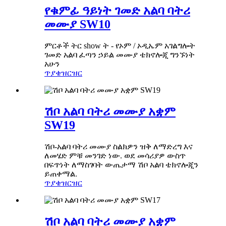
የቁምፊ ዓይነት ገመድ አልባ ባትሪ
መሙያ SW10
ምርቶች ትር show ት - የኦም / ኦዲኤም አገልግሎት
ገመድ አልባ ፈጣን ኃይል መሙያ ቴክኖሎጂ ግንኙነት
አሁን
ጥያቄ
ዝርዝር
ሽቦ አልባ ባትሪ መሙያ አቋም
SW19
ሽቦ-አልባ ባትሪ መሙያ ስልክዎን ዝቅ ለማድረግ እና
ለመሄድ ምቹ መንገድ ነው. ወደ መሳሪያዎ ውስጥ
በፍጥነት ለማስገባት ውጤታማ ሽቦ አልባ ቴክኖሎጂን
ይጠቀማል.
ጥያቄ
ዝርዝር
ሽቦ አልባ ባትሪ መሙያ አቋም