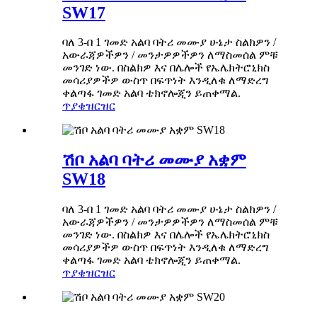
SW17
ባለ 3-በ 1 ገመድ አልባ ባትሪ መሙያ ሁኔታ ስልክዎን /
አውራጃዎችዎን / መንታዎዎችዎን ለማስመሰል ምቹ
መንገድ ነው. በስልክዎ እና በሌሎች የኤሌክትሮኒክስ
መሳሪያዎችዎ ውስጥ በፍጥነት እንዲለቁ ለማድረግ
ቀልጣፋ ገመድ አልባ ቴክኖሎጂን ይጠቀማል.
ጥያቄ
ዝርዝር
ሽቦ አልባ ባትሪ መሙያ አቋም
SW18
ባለ 3-በ 1 ገመድ አልባ ባትሪ መሙያ ሁኔታ ስልክዎን /
አውራጃዎችዎን / መንታዎዎችዎን ለማስመሰል ምቹ
መንገድ ነው. በስልክዎ እና በሌሎች የኤሌክትሮኒክስ
መሳሪያዎችዎ ውስጥ በፍጥነት እንዲለቁ ለማድረግ
ቀልጣፋ ገመድ አልባ ቴክኖሎጂን ይጠቀማል.
ጥያቄ
ዝርዝር