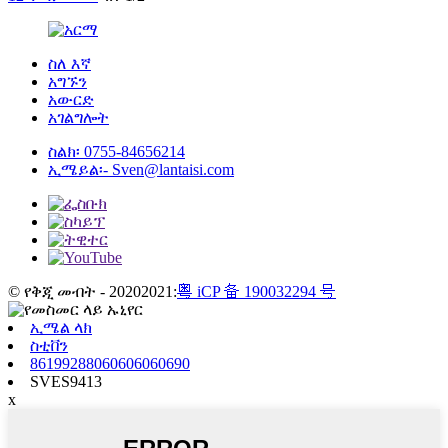
ስለ እኛ
አግኙን
አውርድ
አገልግሎት
ስልክ፡
0755-84656214
ኢሜይል፡-
Sven@lantaisi.com
© የቅጂ መብት - 20202021:
粤 iCP 备 190032294 号
ኢሜል ላክ
ስቲቨን
86199288060606060690
SVES9413
x