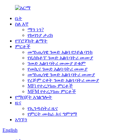
ቤት
ስለ እኛ
ማን ነን?
የኩባንያ ታሪክ
የፕሮጀክት ልማት
ምርቶች
መግነጢሳዊ ገመድ አልባ የኃይል ባንክ
የዴስክቶፕ ገመድ አልባ ባትሪ መሙያ
ገመድ አልባ ባትሪ መሙያ ይቁም
የመኪና ገመድ አልባ ባትሪ መሙያ
መግነጢሳዊ ገመድ አልባ ባትሪ መሙያ
የረጅም ርቀት ገመድ አልባ ባትሪ መሙያ
MFi የተረጋገጡ ምርቶች
MFM የተረጋገጡ ምርቶች
የማበጀት አገልግሎት
ዜና
የኢንዱስትሪ ዜና
የምርት ሙከራ እና ግምገማ
አግኙን
English