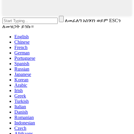
ለመፈለግ አስገባን ወይም ESCን
ለመዝጋት ይንኩ።
English
Chinese
French
German
Portuguese
Spanish
Russian
Japanese
Korean
Arabic
Irish
Greek
Turkish
Italian
Danish
Romanian
Indonesian
Czech
Afrikaans