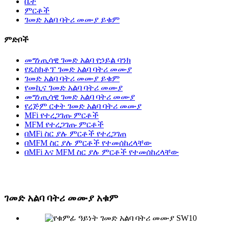
ቤት
ምርቶች
ገመድ አልባ ባትሪ መሙያ ይቁም
ምድቦች
መግነጢሳዊ ገመድ አልባ የኃይል ባንክ
የዴስክቶፕ ገመድ አልባ ባትሪ መሙያ
ገመድ አልባ ባትሪ መሙያ ይቁም
የመኪና ገመድ አልባ ባትሪ መሙያ
መግነጢሳዊ ገመድ አልባ ባትሪ መሙያ
የረጅም ርቀት ገመድ አልባ ባትሪ መሙያ
MFi የተረጋገጡ ምርቶች
MFM የተረጋገጡ ምርቶች
በMFi ስር ያሉ ምርቶች የተረጋገጠ
በMFM ስር ያሉ ምርቶች የተመሰከረላቸው
በMFi እና MFM ስር ያሉ ምርቶች የተመሰከረላቸው
ገመድ አልባ ባትሪ መሙያ አቁም