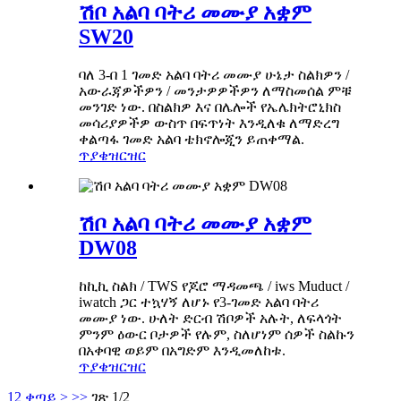
ሽቦ አልባ ባትሪ መሙያ አቋም
SW20
ባለ 3-በ 1 ገመድ አልባ ባትሪ መሙያ ሁኔታ ስልክዎን /
አውራጃዎችዎን / መንታዎዎችዎን ለማስመሰል ምቹ
መንገድ ነው. በስልክዎ እና በሌሎች የኤሌክትሮኒክስ
መሳሪያዎችዎ ውስጥ በፍጥነት እንዲለቁ ለማድረግ
ቀልጣፋ ገመድ አልባ ቴክኖሎጂን ይጠቀማል.
ጥያቄ
ዝርዝር
ሽቦ አልባ ባትሪ መሙያ አቋም
DW08
ከኪኪ ስልክ / TWS የጆሮ ማዳመጫ / iws Muduct /
iwatch ጋር ተኳሃኝ ለሆኑ የ3-ገመድ አልባ ባትሪ
መሙያ ነው. ሁለት ድርብ ሽቦዎች አሉት, ለፍላጎት
ምንም ዕውር ቦታዎች የሉም, ስለሆነም ሰዎች ስልኩን
በአቀባዊ ወይም በአግድም እንዲመለከቱ.
ጥያቄ
ዝርዝር
1
2
ቀጣይ >
>>
ገጽ 1/2