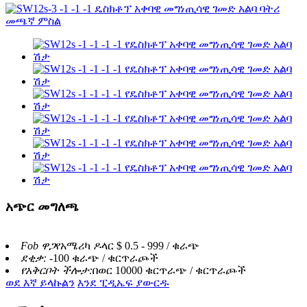
አጭር መግለጫ
Fob ዋጋ
የአሜሪካ ዶላር $ 0.5 - 999 / ቁራጭ
ደቂቃ: -
100 ቁራጭ / ቁርጥራጮች
የአቅርቦት ችሎታ:
በወር 10000 ቁርጥራጭ / ቁርጥራጮች
ወደ እኛ ይላኩልን
እንደ ፒዲኤፍ ያውርዱ