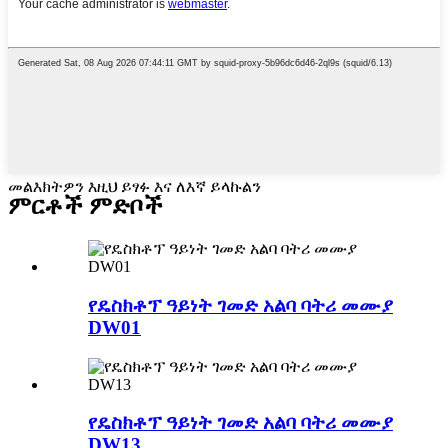
መልእክትዎን እዚህ ይፃፉ እና ለእኛ ይላኩልን
ምርቶች ምድቦች
የዴስክቶፕ ዓይነት ገመድ አልባ ባትሪ መሙያ
DW01
የዴስክቶፕ ዓይነት ገመድ አልባ ባትሪ መሙያ
DW13