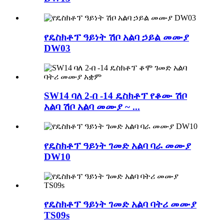
የዴስክቶፕ ዓይነት ሽቦ አልባ ኃይል መሙያ
DW03
SW14 ባለ 2-በ -14 ዴስክቶፕ የቆሙ ሽቦ
አልባ ሽቦ አልባ መሙያ ~ ...
የዴስክቶፕ ዓይነት ገመድ አልባ ባራ መሙያ
DW10
የዴስክቶፕ ዓይነት ገመድ አልባ ባትሪ መሙያ
TS09s