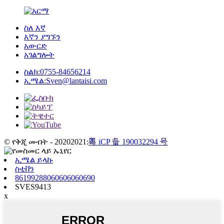
ስለ እኛ
እኛን ያግኙን
አውርድ
አገልግሎት
ስልክ:
0755-84656214
ኢሜል:
Sven@lantaisi.com
© የቅጂ መብት - 20202021:
粤 iCP 备 190032294 号
ኢሜል ይላኩ
ስቲቨን
86199288060606060690
SVES9413
x