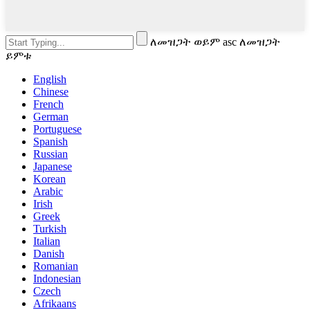
ለመዝጋት ወይም asc ለመዝጋት
ይምቱ
English
Chinese
French
German
Portuguese
Spanish
Russian
Japanese
Korean
Arabic
Irish
Greek
Turkish
Italian
Danish
Romanian
Indonesian
Czech
Afrikaans