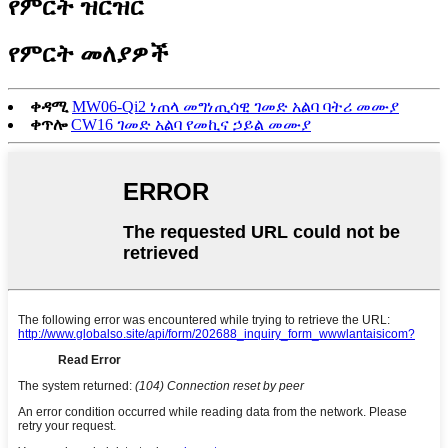
የምርት ዝርዝር
የምርት መለያዎች
ቀዳሚ
MW06-Qi2 ነጠላ መግነጢሳዊ ገመድ አልባ ባትሪ መሙያ
ቀጥሎ
CW16 ገመድ አልባ የመኪና ኃይል መሙያ