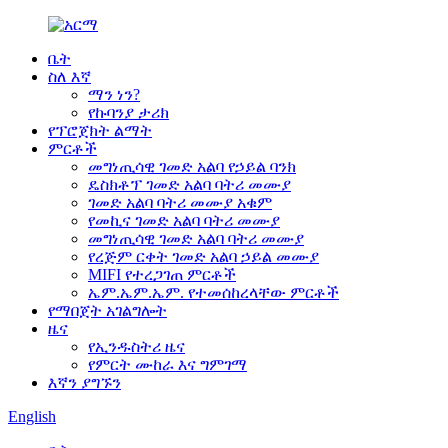
ቤት
ስለ እኛ
ማን ነን?
የኩባንያ ታሪክ
የፕሮጀክት ልማት
ምርቶች
መግነጢሳዊ ገመድ አልባ የኃይል ባንክ
ዴስክቶፕ ገመድ አልባ ባትሪ መሙያ
ገመድ አልባ ባትሪ መሙያ አቁም
የመኪና ገመድ አልባ ባትሪ መሙያ
መግነጢሳዊ ገመድ አልባ ባትሪ መሙያ
የረጅም ርቀት ገመድ አልባ ኃይል መሙያ
MIFI የተረጋገጠ ምርቶች
ኤም.ኤም.ኤም. የተመሰከረላቸው ምርቶች
የማበጀት አገልግሎት
ዜና
የኢንዱስትሪ ዜና
የምርት ሙከራ እና ግምገማ
እኛን ያግኙን
English