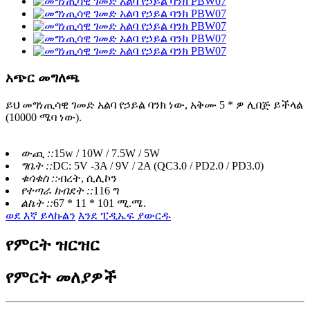
አጭር መግለጫ
ይህ መግነጢሳዊ ገመድ አልባ የኃይል ባንክ ነው, አቅሙ 5 * ዎ ሊበጅ ይችላል
(10000 ሜባ ነው).
ውጪ ::
15w / 10W / 7.5W / 5W
ግቤት ::
DC: 5V -3A / 9V / 2A (QC3.0 / PD2.0 / PD3.0)
ቁሳቁስ ::
ብረት, ሲሊኮን
የተጣራ ክብደት ::
116 ግ
ልኬት ::
67 * 11 * 101 ሚ.ሜ.
ወደ እኛ ይላኩልን
እንደ ፒዲኤፍ ያውርዱ
የምርት ዝርዝር
የምርት መለያዎች