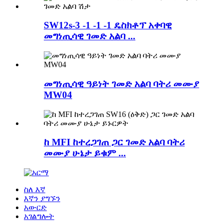
SW12s-3 -1 -1 -1 ዴስክቶፕ አቀባዊ
መግነጢሳዊ ገመድ አልባ ...
መግነጢሳዊ ዓይነት ገመድ አልባ ባትሪ መሙያ
MW04
ከ MFI ከተረጋገጠ ጋር ገመድ አልባ ባትሪ
መሙያ ሁኔታ ይቁም ...
ስለ እኛ
እኛን ያግኙን
አውርድ
አገልግሎት