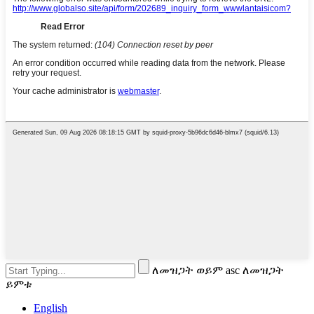
ለመዝጋት ወይም asc ለመዝጋት
ይምቱ
English