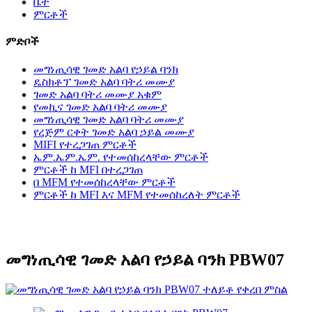
ቤት
ምርቶች
ምድቦች
መግነጢሳዊ ገመድ አልባ የኃይል ባንክ
ዴስክቶፕ ገመድ አልባ ባትሪ መሙያ
ገመድ አልባ ባትሪ መሙያ አቁም
የመኪና ገመድ አልባ ባትሪ መሙያ
መግነጢሳዊ ገመድ አልባ ባትሪ መሙያ
የረጅም ርቀት ገመድ አልባ ኃይል መሙያ
MIFI የተረጋገጠ ምርቶች
ኤም.ኤም.ኤም. የተመሰከረላቸው ምርቶች
ምርቶች ከ MFI በተረጋገጠ
በ MFM የተመሰከረላቸው ምርቶች
ምርቶች ከ MFI እና MFM የተመሰከረለት ምርቶች
መግነጢሳዊ ገመድ አልባ የኃይል ባንክ PBW07