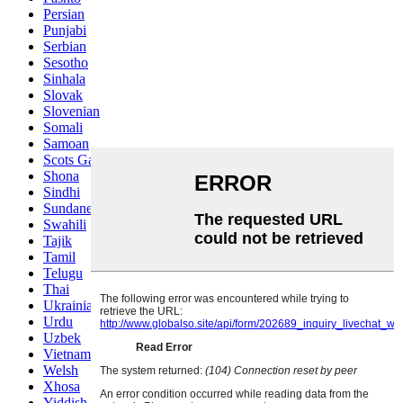
Persian
Punjabi
Serbian
Sesotho
Sinhala
Slovak
Slovenian
Somali
Samoan
Scots Gaelic
Shona
Sindhi
Sundanese
Swahili
Tajik
Tamil
Telugu
Thai
Ukrainian
Urdu
Uzbek
Vietnamese
Welsh
Xhosa
Yiddish