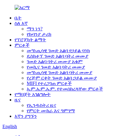
ቤት
ስለ እኛ
ማን ነን?
የኩባንያ ታሪክ
የፕሮጀክት ልማት
ምርቶች
መግነጢሳዊ ገመድ አልባ የኃይል ባንክ
ዴስክቶፕ ገመድ አልባ ባትሪ መሙያ
ገመድ አልባ ባትሪ መሙያ አቁም
የመኪና ገመድ አልባ ባትሪ መሙያ
መግነጢሳዊ ገመድ አልባ ባትሪ መሙያ
የረጅም ርቀት ገመድ አልባ ኃይል መሙያ
MIFI የተረጋገጠ ምርቶች
ኤም.ኤም.ኤም. የተመሰከረላቸው ምርቶች
የማበጀት አገልግሎት
ዜና
የኢንዱስትሪ ዜና
የምርት ሙከራ እና ግምገማ
እኛን ያግኙን
English