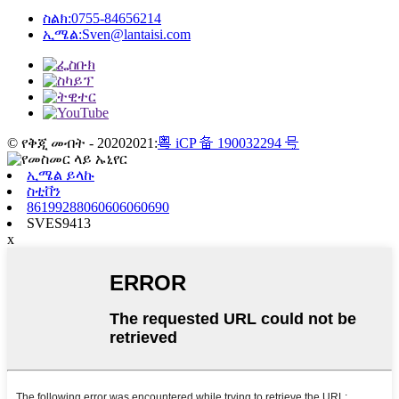
ስልክ:
0755-84656214
ኢሜል:
Sven@lantaisi.com
© የቅጂ መብት - 20202021:
粤 iCP 备 190032294 号
ኢሜል ይላኩ
ስቲቨን
86199288060606060690
SVES9413
x