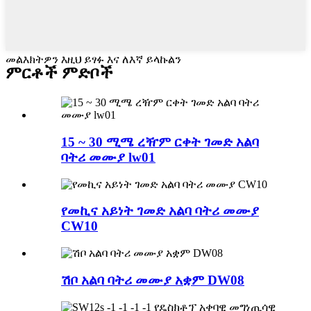
መልእክትዎን እዚህ ይፃፉ እና ለእኛ ይላኩልን
ምርቶች ምድቦች
15 ~ 30 ሚሜ ረዥም ርቀት ገመድ አልባ
ባትሪ መሙያ lw01
የመኪና አይነት ገመድ አልባ ባትሪ መሙያ
CW10
ሽቦ አልባ ባትሪ መሙያ አቋም DW08