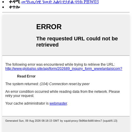
ቀዳሚ
መግነጢሳዊ ገመድ አልባ የኃይል ባንክ PBW03
ቀጥሎ